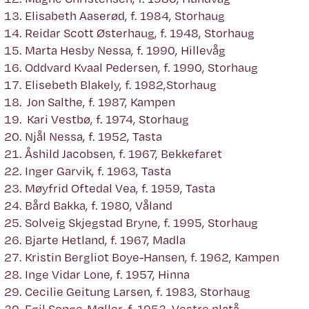
Elisabeth Aaserød, f. 1984, Storhaug
Reidar Scott Østerhaug, f. 1948, Storhaug
Marta Hesby Nessa, f. 1990, Hillevåg
Oddvard Kvaal Pedersen, f. 1990, Storhaug
Elisebeth Blakely, f. 1982,Storhaug
Jon Salthe, f. 1987, Kampen
Kari Vestbø, f. 1974, Storhaug
Njål Nessa, f. 1952, Tasta
Åshild Jacobsen, f. 1967, Bekkefaret
Inger Garvik, f. 1963, Tasta
Møyfrid Oftedal Vea, f. 1959, Tasta
Bård Bakka, f. 1980, Våland
Solveig Skjegstad Bryne, f. 1995, Storhaug
Bjarte Hetland, f. 1967, Madla
Kristin Bergliot Boye-Hansen, f. 1962, Kampen
Inge Vidar Lone, f. 1957, Hinna
Cecilie Geitung Larsen, f. 1983, Storhaug
Egil Songe-Møller, f. 1953, Vestre platå