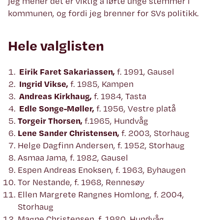
jeg mener det er viktig å løfte unge stemmer i
kommunen, og fordi jeg brenner for SVs politikk.
Hele valglisten
Eirik Faret Sakariassen,
f. 1991, Gausel
Ingrid Vikse,
f. 1985, Kampen
Andreas Kirkhaug,
f. 1984, Tasta
Edle Songe-Møller,
f. 1956, Vestre platå
Torgeir Thorsen,
f.1965, Hundvåg
Lene
Sander
Christensen,
f. 2003, Storhaug
Helge Dagfinn Andersen, f. 1952, Storhaug
Asmaa Jama, f. 1982, Gausel
Espen Andreas Enoksen, f. 1963, Byhaugen
Tor Nestande, f. 1968, Rennesøy
Ellen Margrete Rangnes Homlong, f. 2004,
Storhaug
Magne Christensen, f. 1980, Hundvåg