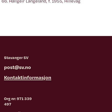
Hallgeir Langeland, f. 1955, Hillevåg
Stavanger SV
post@sv.no
Kontaktinformasjon
Org nr: 971 339
497